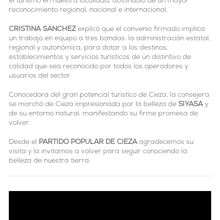
el turismo en nuestra localidad, dotándolo de un mayor
reconocimiento regional, nacional e internacional.
CRISTINA SANCHEZ
explicó que el convenio firmado implica
un trabajo en equipo a tres bandas: la administración estatal,
regional y autonómica, para dotar a los destinos,
establecimientos y servicios turísticos de un distintivo de
calidad que sea reconocido por todos los operadores y
usuarios del sector.
Conocedora del gran potencial turístico de Cieza, la consejera
se marchó de Cieza impresionada por la belleza de
SIYASA
y
de su entorno natural, manifestando su firme promesa de
volver.
Desde el
PARTIDO POPULAR DE CIEZA
agradecemos su
visita y la invitamos a volver para seguir conociendo la
belleza de nuestra tierra.