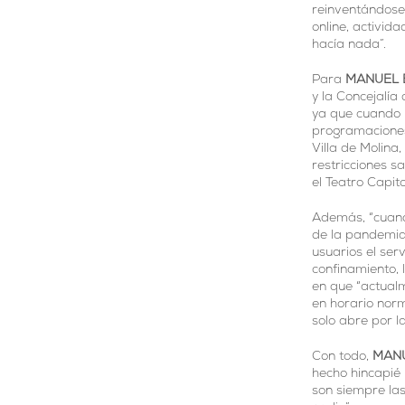
reinventándose
online, activid
hacía nada”.
Para
MANUEL 
y la Concejalía
ya que cuando 
programaciones
Villa de Molina,
restricciones s
el Teatro Capit
Además, “cuand
de la pandemia
usuarios el ser
confinamiento, 
en que “actualm
en horario norm
solo abre por l
Con todo,
MAN
hecho hincapié
son siempre la