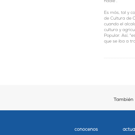
nadie”.
Es más, tal y c
de Cultura de C
cuando el alcal
cultura y agricu
Popular. Así, “
que se iba a tr
También 
conócenos
actua