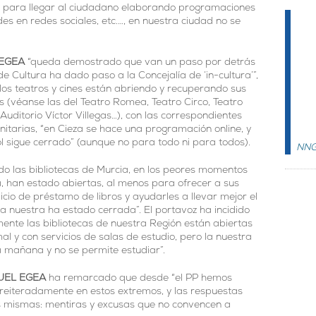
 para llegar al ciudadano elaborando programaciones
ades en redes sociales, etc.…, en nuestra ciudad no se
EGEA
“queda demostrado que van un paso por detrás
 de Cultura ha dado paso a la Concejalía de ‘in-cultura’”,
los teatros y cines están abriendo y recuperando sus
 (véanse las del Teatro Romea, Teatro Circo, Teatro
 Auditorio Víctor Villegas…), con las correspondientes
anitarias, “en Cieza se hace una programación online, y
ol sigue cerrado” (aunque no para todo ni para todos).
NN
o las bibliotecas de Murcia, en los peores momentos
, han estado abiertas, al menos para ofrecer a sus
vicio de préstamo de libros y ayudarles a llevar mejor el
la nuestra ha estado cerrada”. El portavoz ha incidido
ente las bibliotecas de nuestra Región están abiertas
al y con servicios de salas de estudio, pero la nuestra
a mañana y no se permite estudiar”.
UEL EGEA
ha remarcado que desde “el PP hemos
 reiteradamente en estos extremos, y las respuestas
s mismas: mentiras y excusas que no convencen a