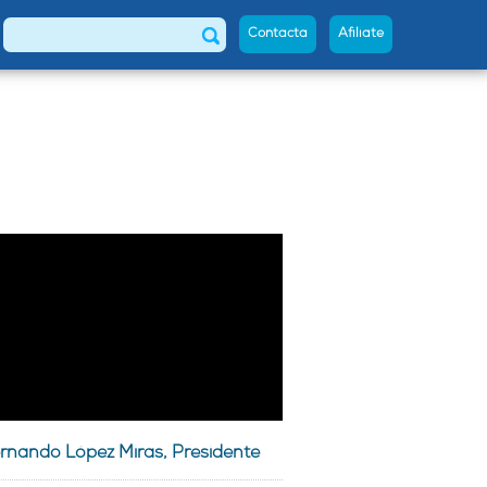
Contacta
Afíliate
Buscar
rnando López Miras, Presidente