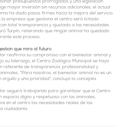
tionar presupuestos prorrogados y una legislación
ige mayor inversión sin recursos adicionales, el actual
rno ha dado pasos firmes hacia la mejora del servicio.
n la empresa que gestiona el centro será licitado
on total transparencia y ajustado a las necesidades
guró Turpín, reiterando que ningún animal ha quedado
rante este proceso.
estión que mira al futuro
ular reafirma su compromiso con el bienestar animal y
jo su liderazgo, el Centro Zoológico Municipal se haya
n referente de transparencia, profesionalidad y
animales. "Para nosotros, el bienestar animal no es un
 orgullo y una prioridad", concluyó la concejala.
lar seguirá trabajando para garantizar que el Centro
n espacio digno y respetuoso con los animales,
e en el centro las necesidades reales de las
 la ciudadanía.