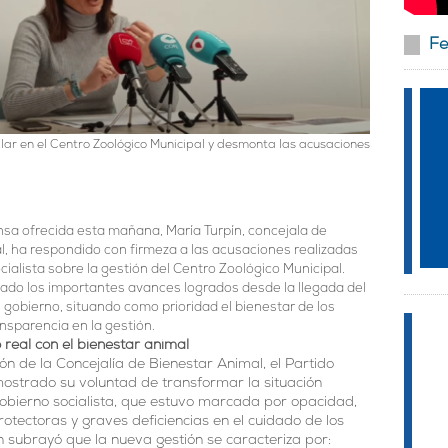
Fe
lar en el Centro Zoológico Municipal y desmonta las acusaciones
nsa ofrecida esta mañana, María Turpín, concejala de
, ha respondido con firmeza a las acusaciones realizadas
ocialista sobre la gestión del Centro Zoológico Municipal.
cado los importantes avances logrados desde la llegada del
 gobierno, situando como prioridad el bienestar de los
ansparencia en la gestión.
real con el bienestar animal
ón de la Concejalía de Bienestar Animal, el Partido
ostrado su voluntad de transformar la situación
obierno socialista, que estuvo marcada por opacidad,
otectoras y graves deficiencias en el cuidado de los
n subrayó que la nueva gestión se caracteriza por: