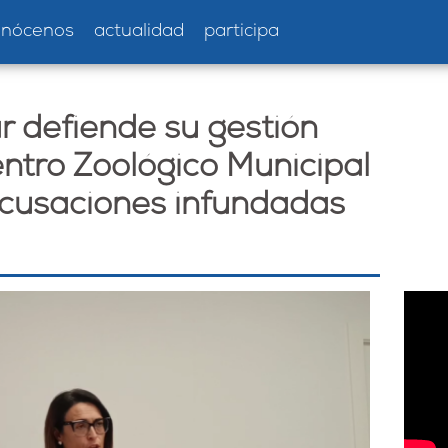
onócenos
actualidad
participa
r defiende su gestión
entro Zoológico Municipal
acusaciones infundadas