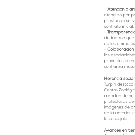
Atención diari
atendido por p
prestando servic
contrato inicial.
Transparencia
ciudadano que q
de los animales
Colaboración 
las asociacion
proyectos como 
confianza mutu
Herencia socia
Turpín destacó 
Centro Zoológic
carecían de hor
protectoras den
imágenes de an
de la anterior 
la concejala.
Avances en tiem