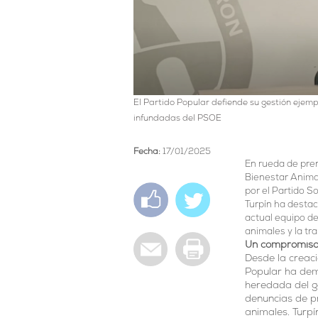
El Partido Popular defiende su gestión ejemp
infundadas del PSOE
Fecha:
17/01/2025
En rueda de pre
Bienestar Animal
por el Partido S
Turpín ha desta
actual equipo de
animales y la tr
Un compromiso 
Desde la creaci
Popular ha dem
heredada del g
denuncias de pr
animales. Turpí