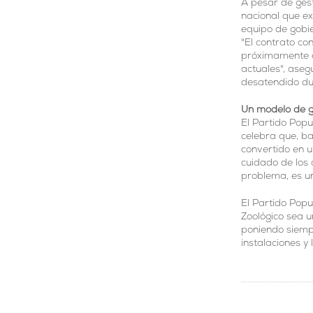
A pesar de ges
nacional que ex
equipo de gobie
"El contrato co
próximamente c
actuales", ase
desatendido du
Un modelo de g
El Partido Pop
celebra que, ba
convertido en u
cuidado de los 
problema, es un
El Partido Popu
Zoológico sea u
poniendo siempr
instalaciones y