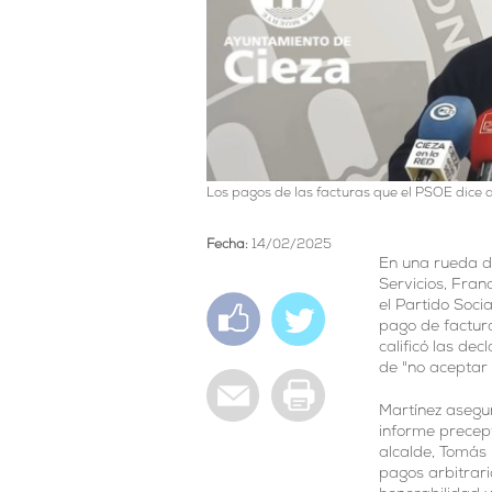
Los pagos de las facturas que el PSOE dice q
Fecha:
14/02/2025
En una rueda d
Servicios, Fran
el Partido Soci
pago de factura
calificó las de
de "no aceptar 
Martínez asegur
informe precept
alcalde, Tomás 
pagos arbitrari