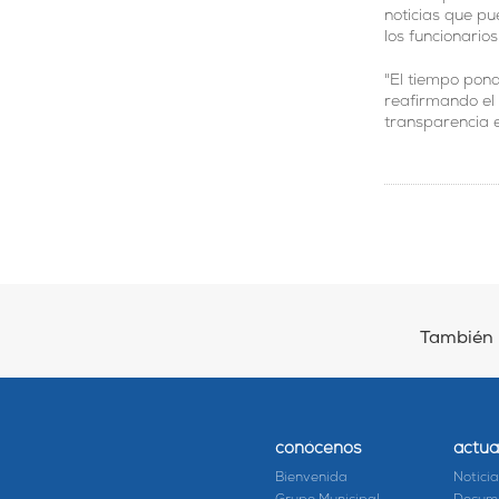
noticias que pu
los funcionarios
"El tiempo pondr
reafirmando el 
transparencia e
También 
conócenos
actua
Bienvenida
Notici