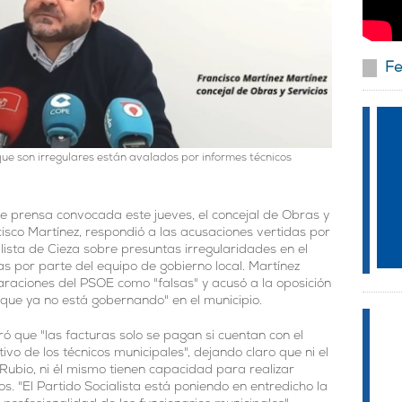
Fe
ue son irregulares están avalados por informes técnicos
e prensa convocada este jueves, el concejal de Obras y
cisco Martínez, respondió a las acusaciones vertidas por
alista de Cieza sobre presuntas irregularidades en el
s por parte del equipo de gobierno local. Martínez
claraciones del PSOE como "falsas" y acusó a la oposición
que ya no está gobernando" en el municipio.
ó que "las facturas solo se pagan si cuentan con el
ivo de los técnicos municipales", dejando claro que ni el
Rubio, ni él mismo tienen capacidad para realizar
os. "El Partido Socialista está poniendo en entredicho la