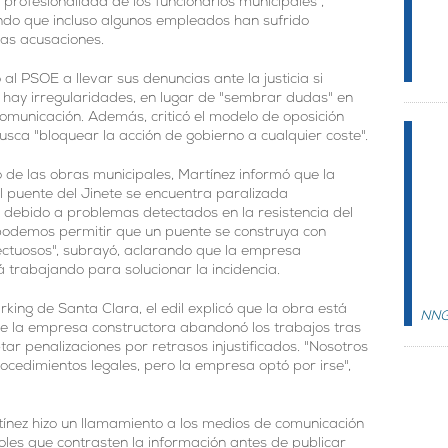
 profesionalidad de los funcionarios municipales",
ndo que incluso algunos empleados han sufrido
las acusaciones.
ó al PSOE a llevar sus denuncias ante la justicia si
 hay irregularidades, en lugar de "sembrar dudas" en
omunicación. Además, criticó el modelo de oposición
busca "bloquear la acción de gobierno a cualquier coste".
 de las obras municipales, Martínez informó que la
l puente del Jinete se encuentra paralizada
debido a problemas detectados en la resistencia del
podemos permitir que un puente se construya con
ectuosos", subrayó, aclarando que la empresa
 trabajando para solucionar la incidencia.
rking de Santa Clara, el edil explicó que la obra está
NN
e la empresa constructora abandonó los trabajos tras
ar penalizaciones por retrasos injustificados. "Nosotros
ocedimientos legales, pero la empresa optó por irse",
tínez hizo un llamamiento a los medios de comunicación
doles que contrasten la información antes de publicar