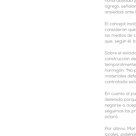
honorabilidad y
agregó, señala
ansiedad ante 
El concejal inst
consideran que
los medios de c
que, según él, 
Sobre el estado
construcción de
temporalmente 
hormigón. "No 
materiales def
contratada está
En cuanto al pa
detenida porqu
negarse a acept
seguimos los pr
aclaró.
Por último, Mar
locales, pidién