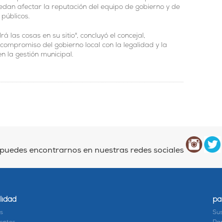
edan afectar la reputación del equipo de gobierno y de
 públicos.
á las cosas en su sitio", concluyó el concejal,
compromiso del gobierno local con la legalidad y la
n la gestión municipal.
puedes encontrarnos en nuestras redes sociales
lidad
pa
as
Sus