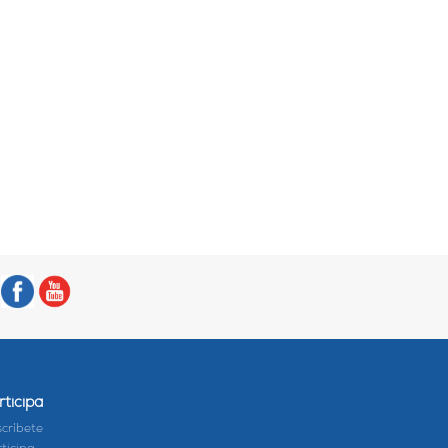
rticipa
críbete