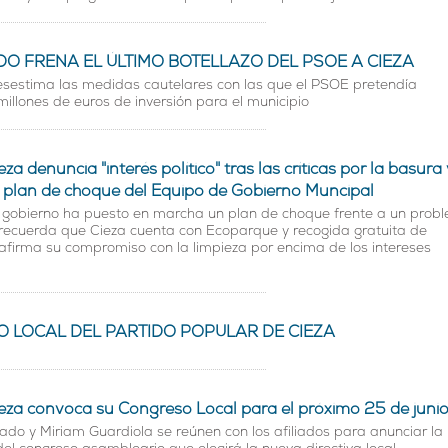
DO FRENA EL ÚLTIMO BOTELLAZO DEL PSOE A CIEZA
desestima las medidas cautelares con las que el PSOE pretendía
millones de euros de inversión para el municipio
eza denuncia "interés político" tras las críticas por la basura 
l plan de choque del Equipo de Gobierno Muncipal
 gobierno ha puesto en marcha un plan de choque frente a un prob
recuerda que Cieza cuenta con Ecoparque y recogida gratuita de
eafirma su compromiso con la limpieza por encima de los intereses
 LOCAL DEL PARTIDO POPULAR DE CIEZA
ieza convoca su Congreso Local para el próximo 25 de juni
do y Miriam Guardiola se reúnen con los afiliados para anunciar la