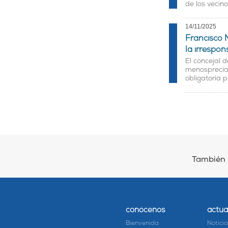
de los vecin
14/11/2025
Francisco M
la irrespon
El concejal 
menospreciar
obligatoria 
También 
conócenos
actua
Bienvenida
Notici