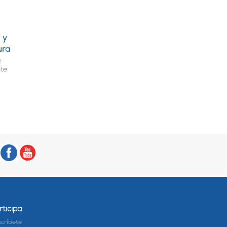
 y
ura
e
nte
rticipa
críbete