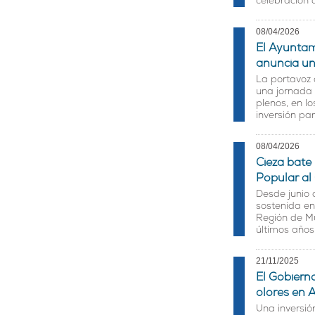
celebración 
08/04/2026
El Ayuntam
anuncia un
La portavoz 
una jornada 
plenos, en l
inversión par
08/04/2026
Cieza bate 
Popular al
Desde junio 
sostenida en
Región de Mu
últimos años
21/11/2025
El Gobierno
olores en 
Una inversió