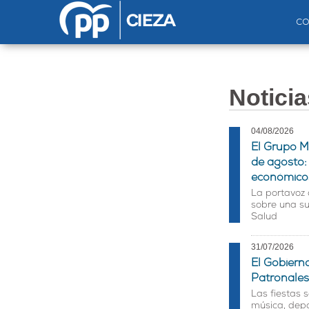
Pasar al contenido principal
c
Noticia
04/08/2026
El Grupo M
de agosto:
económico
La portavoz
sobre una su
Salud
31/07/2026
El Gobiern
Patronale
Las fiestas 
música, depo