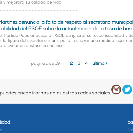
os y mejorará su calidad de vida.
artínez denuncia la falta de respeto al secretario municipal
sabilidad del PSOE sobre la actualización de la tasa de bas
del Partido Popular acusa al PSOE de ignorar su responsabilidad y d
 la figura del secretario municipal al rechazar una medida legalme
para evitar un desfase económico
página 1 de 19
2
3
4
última »
puedes encontrarnos en nuestras redes sociales
lidad
pa
as
Sus