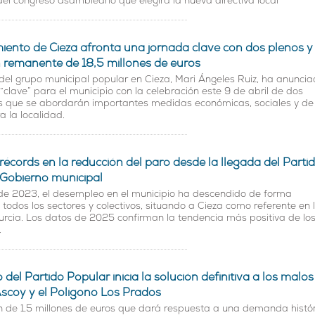
del congreso asambleario que elegirá la nueva directiva local
iento de Cieza afronta una jornada clave con dos plenos y
 remanente de 18,5 millones de euros
del grupo municipal popular en Cieza, Mari Ángeles Ruiz, ha anunci
“clave” para el municipio con la celebración este 9 de abril de dos
os que se abordarán importantes medidas económicas, sociales y de
a la localidad.
récords en la reducción del paro desde la llegada del Parti
 Gobierno municipal
de 2023, el desempleo en el municipio ha descendido de forma
 todos los sectores y colectivos, situando a Cieza como referente en 
rcia. Los datos de 2025 confirman la tendencia más positiva de lo
.
 del Partido Popular inicia la solución definitiva a los malos
Ascoy y el Polígono Los Prados
n de 1,5 millones de euros que dará respuesta a una demanda histó