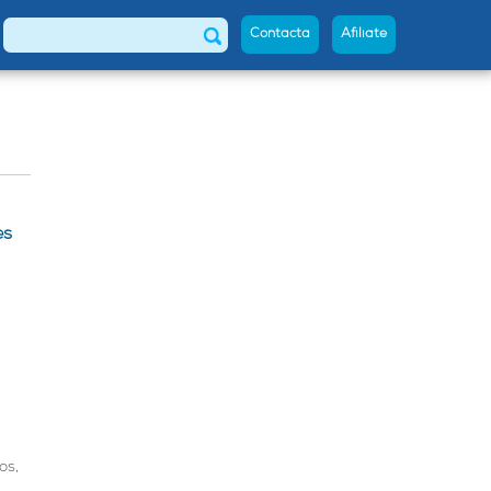
Contacta
Afíliate
Buscar
es
os,